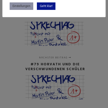
Einstellungen
Geht klar!
VORHERIGER BEITRAG
#78 EIN DÄNE SITZT IM BUNDESTAG
NÄCHSTER BEITRAG
#79 HORVATH UND DIE
VERSCHWUNDENEN SCHÜLER