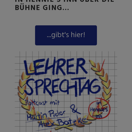
BÜHNE GING…
...gibt's hier!