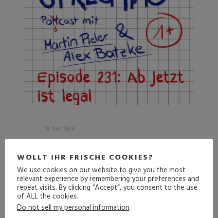
18. Juni 2026
#231 AB JETZT IST
WOLLT IHR FRISCHE COOKIES?
LEGAL
We use cookies on our website to give you the most
relevant experience by remembering your preferences and
repeat visits. By clicking “Accept”, you consent to the use
DIE COMEBACK
of ALL the cookies.
FOLGE
Do not sell my personal information
.