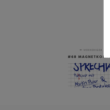
VORHERIGER BEI
#68 MAGNETKOMP