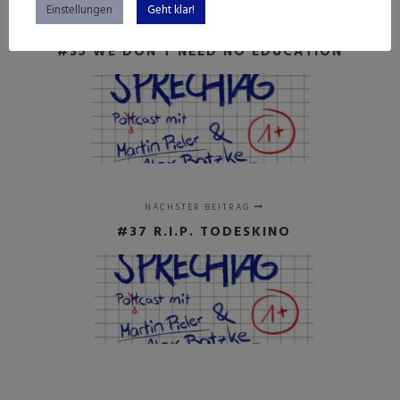
Einstellungen
Geht klar!
VORHERIGER BEITRAG
#35 WE DON'T NEED NO EDUCATION
NÄCHSTER BEITRAG
#37 R.I.P. TODESKINO