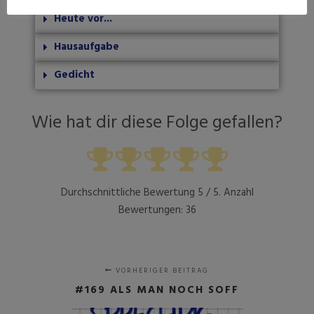
Heute vor...
Hausaufgabe
Gedicht
Wie hat dir diese Folge gefallen?
Durchschnittliche Bewertung
5
/ 5. Anzahl
Bewertungen:
36
VORHERIGER BEITRAG
#169 ALS MAN NOCH SOFF