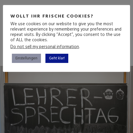
DIE NEUNTE EPISODE
WOLLT IHR FRISCHE COOKIES?
We use cookies on our website to give you the most
relevant experience by remembering your preferences and
repeat visits. By clicking “Accept”, you consent to the use
(mehr …)
of ALL the cookies.
Do not sell my personal information
.
Einstellungen
Geht klar!