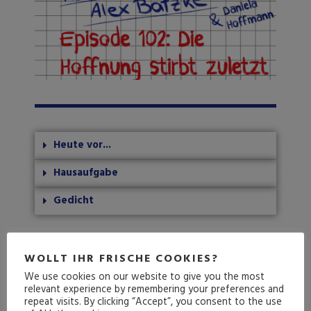
Heute vor...
Hausaufgabe
Gedicht
Wie hat dir diese Folge gefallen?
WOLLT IHR FRISCHE COOKIES?
We use cookies on our website to give you the most
relevant experience by remembering your preferences and
repeat visits. By clicking “Accept”, you consent to the use