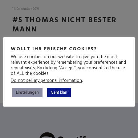
11. Dezember 2019
#5 THOMAS NICHT BESTER
MANN
Die erste Jubiläumsfolge
WOLLT IHR FRISCHE COOKIES?
We use cookies on our website to give you the most
Weiterlesen
relevant experience by remembering your preferences and
repeat visits. By clicking “Accept”, you consent to the use
of ALL the cookies.
Do not sell my personal information
.
Einstellungen
Geht klar!