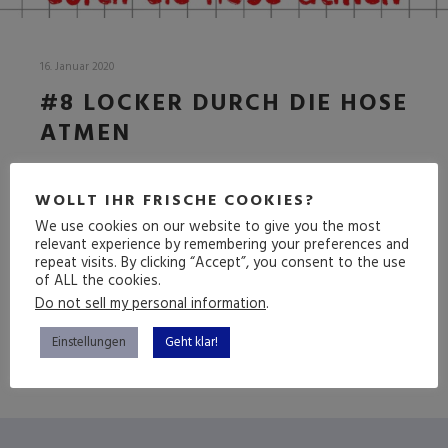
16. Januar 2020
#8 LOCKER DURCH DIE HOSE
ATMEN
WOLLT IHR FRISCHE COOKIES?
DIE ACHTE EPISODE
We use cookies on our website to give you the most
relevant experience by remembering your preferences and
repeat visits. By clicking “Accept”, you consent to the use
of ALL the cookies.
(mehr …)
Do not sell my personal information
.
Einstellungen
Geht klar!