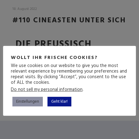
18. August 2022
#110 CINEASTEN UNTER SICH
DIE PREUSSISCH K
ORREKTE FOLGE
WOLLT IHR FRISCHE COOKIES?
We use cookies on our website to give you the most
relevant experience by remembering your preferences and
repeat visits. By clicking “Accept”, you consent to the use
(mehr …)
of ALL the cookies.
Do not sell my personal information
.
Einstellungen
Geht klar!