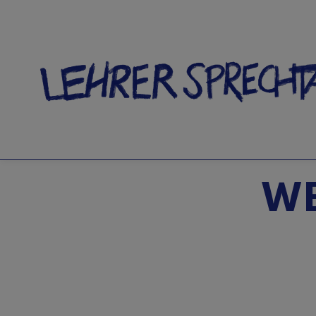
SC
WE