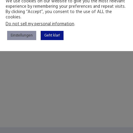
We use cookies on our website to give you the most relevant
experience by remembering your preferences and repeat visits.
By clicking “Accept”, you consent to the use of ALL the
cookies.
Do not sell my personal information
.
Einstellungen
Geht klar!