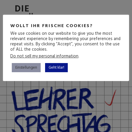
DIE
GRÖSSENWAHNSINNIGE F
OLGE
WOLLT IHR FRISCHE COOKIES?
We use cookies on our website to give you the most
relevant experience by remembering your preferences and
repeat visits. By clicking “Accept”, you consent to the use
of ALL the cookies.
(mehr …)
Do not sell my personal information
.
Einstellungen
Geht klar!