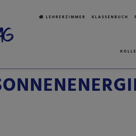
LEHRERZIMMER
KLASSENBUCH
KOLL
HLAGWORTARCH
SONNENENERGI