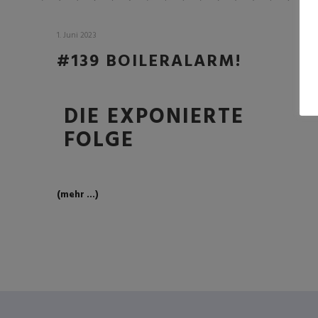
1. Juni 2023
#139 BOILERALARM!
DIE EXPONIERTE
FOLGE
(mehr …)