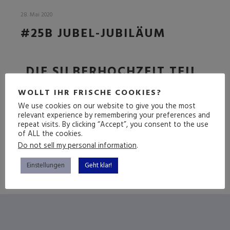
28. Mai 2020
#25B JUBEL-JUBILÄUM
DIE SILBERHOCHZEIT TEIL
2
WOLLT IHR FRISCHE COOKIES?
We use cookies on our website to give you the most
relevant experience by remembering your preferences and
repeat visits. By clicking “Accept”, you consent to the use
(mehr …)
of ALL the cookies.
Do not sell my personal information
.
Einstellungen
Geht klar!