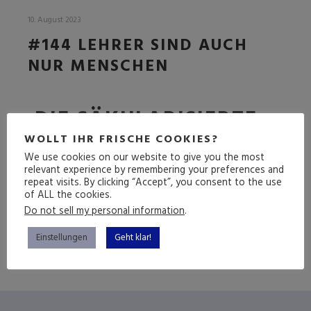
10. August 2023
#144 LEHRER SIND AUCH
NUR MENSCHEN
DIE SÄKULARISIERTE
FOLGE
WOLLT IHR FRISCHE COOKIES?
We use cookies on our website to give you the most
relevant experience by remembering your preferences and
repeat visits. By clicking “Accept”, you consent to the use
of ALL the cookies.
(mehr …)
Do not sell my personal information
.
Einstellungen
Geht klar!