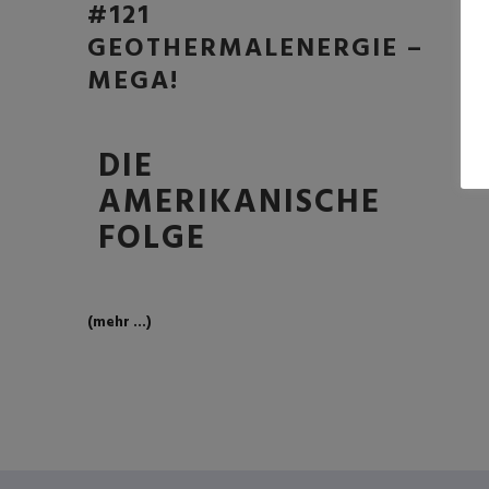
#121
GEOTHERMALENERGIE –
MEGA!
DIE
AMERIKANISCHE
FOLGE
(mehr …)