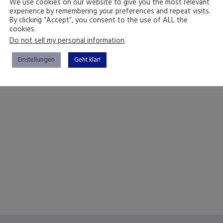
We use cookies on our website to give you the most relevant
experience by remembering your preferences and repeat visits.
By clicking “Accept”, you consent to the use of ALL the
cookies.
Do not sell my personal information
.
Einstellungen
Geht klar!