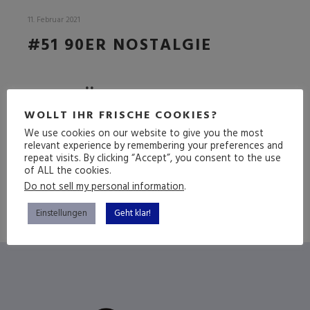
11. Februar 2021
#51 90ER NOSTALGIE
DIE NÄRRISCHE FOLGE
WOLLT IHR FRISCHE COOKIES?
We use cookies on our website to give you the most
relevant experience by remembering your preferences and
(mehr …)
repeat visits. By clicking “Accept”, you consent to the use
of ALL the cookies.
Do not sell my personal information
.
Einstellungen
Geht klar!