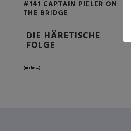
#141 CAPTAIN PIELER ON
THE BRIDGE
DIE HÄRETISCHE
FOLGE
(mehr …)