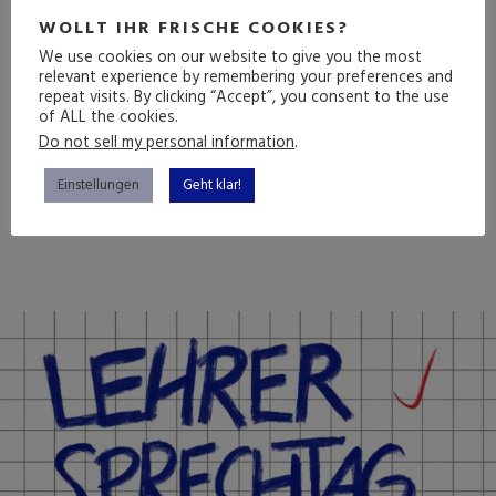
WOLLT IHR FRISCHE COOKIES?
EREIGNISSE, FILME,
We use cookies on our website to give you the most
HITS UND ALBEN DES
relevant experience by remembering your preferences and
repeat visits. By clicking “Accept”, you consent to the use
JAHRES
of ALL the cookies.
Do not sell my personal information
.
Einstellungen
Geht klar!
(mehr …)