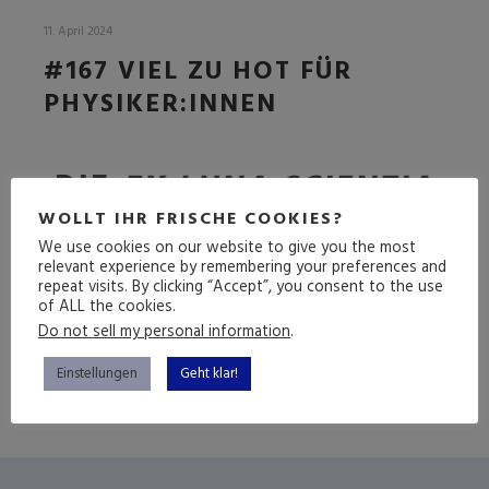
11. April 2024
#167 VIEL ZU HOT FÜR
PHYSIKER:INNEN
DIE
EX LUNA SCIENTIA
FOLGE
WOLLT IHR FRISCHE COOKIES?
We use cookies on our website to give you the most
relevant experience by remembering your preferences and
repeat visits. By clicking “Accept”, you consent to the use
of ALL the cookies.
(mehr …)
Do not sell my personal information
.
Einstellungen
Geht klar!