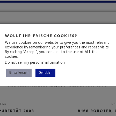
WOLLT IHR FRISCHE COOKIES?
We use cookies on our website to give you the most relevant
experience by remembering your preferences and repeat visits.
By clicking “Accept”, you consent to the use of ALL the
cookies.
Wie hat dir diese Folge gefallen?
Do not sell my personal information
.
Einstellungen
Geht klar!
Durchschnittliche Bewertung
5
/ 5. Anzahl Bewertungen:
34
TRAG
NÄ
PUBERTÄT 2003
#168 ROBOTER, 