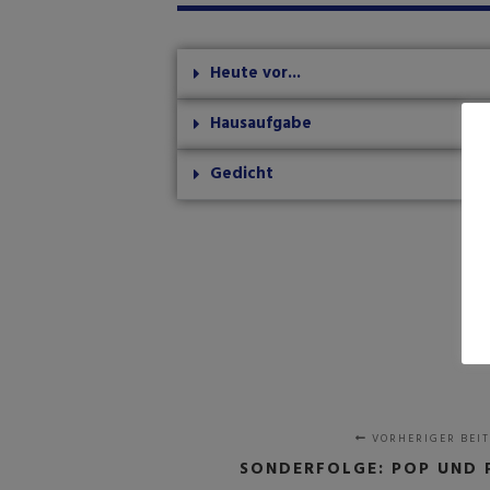
Heute vor...
Hausaufgabe
Gedicht
VORHERIGER BEI
SONDERFOLGE: POP UND 