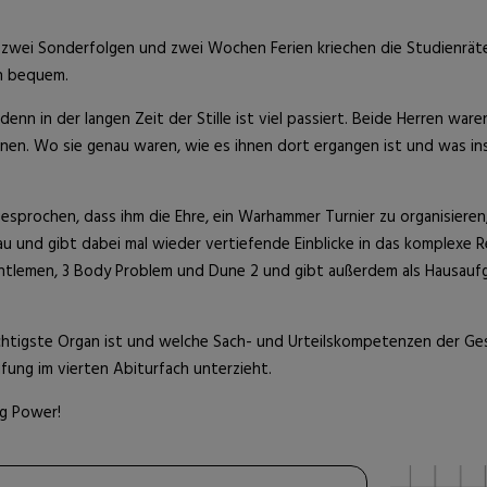
e, zwei Sonderfolgen und zwei Wochen Ferien kriechen die Studienrät
en bequem.
 denn in der langen Zeit der Stille ist viel passiert. Beide Herren war
nen. Wo sie genau waren, wie es ihnen dort ergangen ist und was ins
gesprochen, dass ihm die Ehre, ein Warhammer Turnier zu organisiere
hau und gibt dabei mal wieder vertiefende Einblicke in das komplexe 
ntlemen, 3 Body Problem und Dune 2 und gibt außerdem als Hausauf
tigste Organ ist und welche Sach- und Urteilskompetenzen der Gesc
üfung im vierten Abiturfach unterzieht.
ag Power!