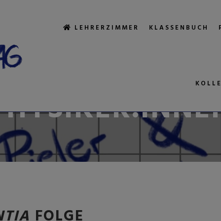
LEHRERZIMMER
KLASSENBUCH
11. April 2024
von
Pieler
7 VIEL ZU HOT
KOLL
PHYSIKER:INNE
NTIA
FOLGE