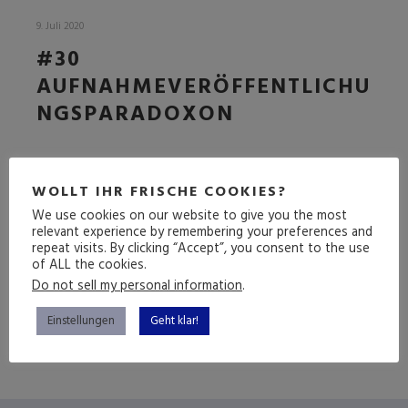
9. Juli 2020
#30
AUFNAHMEVERÖFFENTLICHU
NGSPARADOXON
DIE LETZTE FOLGE VOR
WOLLT IHR FRISCHE COOKIES?
DER SOMMERPAUSE
We use cookies on our website to give you the most
relevant experience by remembering your preferences and
repeat visits. By clicking “Accept”, you consent to the use
of ALL the cookies.
(mehr …)
Do not sell my personal information
.
Einstellungen
Geht klar!