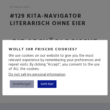
16. Februar 2023
#129 KITA-NAVIGATOR
LITERARISCH OHNE EIER
DIE ARCHÄOLOGISCHE
FOLGE
WOLLT IHR FRISCHE COOKIES?
We use cookies on our website to give you the most
relevant experience by remembering your preferences and
repeat visits. By clicking “Accept”, you consent to the use
of ALL the cookies.
(mehr …)
Do not sell my personal information
.
Einstellungen
Geht klar!