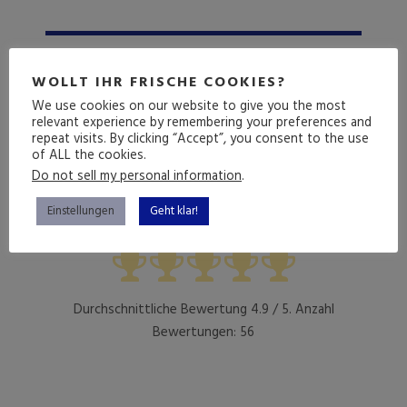
WOLLT IHR FRISCHE COOKIES?
Heute vor...
We use cookies on our website to give you the most
Hausaufgabe
relevant experience by remembering your preferences and
repeat visits. By clicking “Accept”, you consent to the use
of ALL the cookies.
Gedicht
Do not sell my personal information
.
Wie hat dir diese Folge gefallen?
Einstellungen
Geht klar!
Durchschnittliche Bewertung
4.9
/ 5. Anzahl
Bewertungen:
56