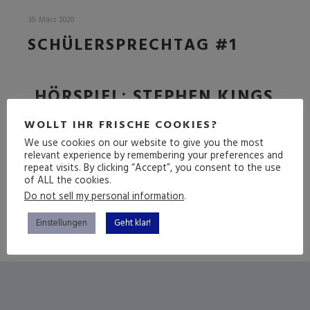
30. März 2020
SCHÜLERSPRECHTAG #1
HÖRSPIEL: STEPHEN KINGS
ES
WOLLT IHR FRISCHE COOKIES?
We use cookies on our website to give you the most
relevant experience by remembering your preferences and
repeat visits. By clicking “Accept”, you consent to the use
(mehr …)
of ALL the cookies.
Do not sell my personal information
.
Einstellungen
Geht klar!