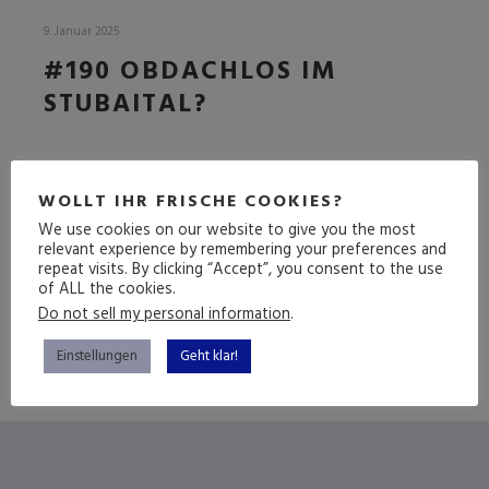
9. Januar 2025
#190 OBDACHLOS IM
STUBAITAL?
DIE APPLE FOLGE
WOLLT IHR FRISCHE COOKIES?
We use cookies on our website to give you the most
relevant experience by remembering your preferences and
repeat visits. By clicking “Accept”, you consent to the use
(mehr …)
of ALL the cookies.
Do not sell my personal information
.
Einstellungen
Geht klar!