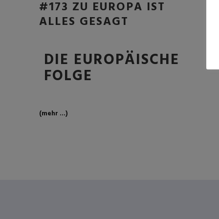
#173 ZU EUROPA IST
ALLES GESAGT
DIE EUROPÄISCHE
FOLGE
(mehr …)