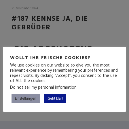
21. November 2024
#187 KENNSE JA, DIE
GEBRÜDER
DIE ABGEHOBENE
FOLGE
WOLLT IHR FRISCHE COOKIES?
We use cookies on our website to give you the most
relevant experience by remembering your preferences and
repeat visits. By clicking “Accept”, you consent to the use
of ALL the cookies.
(mehr …)
Do not sell my personal information
.
Einstellungen
Geht klar!