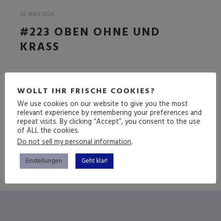
26. März 2026
#223 OBEN OHNE UND
KRASS
DIE NEIDLOSE FOLGE
WOLLT IHR FRISCHE COOKIES?
We use cookies on our website to give you the most
relevant experience by remembering your preferences and
repeat visits. By clicking “Accept”, you consent to the use
(mehr …)
of ALL the cookies.
Do not sell my personal information
.
Einstellungen
Geht klar!