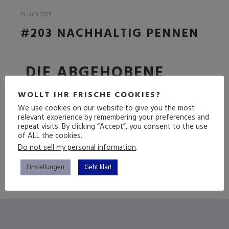
19. Juni 2025
#203 NACHHALTIG PENNEN
DIE ABGEHOBENE
FOLGE
WOLLT IHR FRISCHE COOKIES?
We use cookies on our website to give you the most
relevant experience by remembering your preferences and
repeat visits. By clicking “Accept”, you consent to the use
(mehr …)
of ALL the cookies.
Do not sell my personal information
.
Einstellungen
Geht klar!