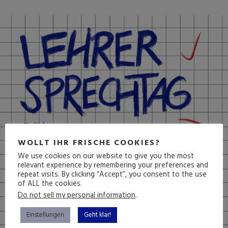
WOLLT IHR FRISCHE COOKIES?
We use cookies on our website to give you the most
relevant experience by remembering your preferences and
repeat visits. By clicking “Accept”, you consent to the use
of ALL the cookies.
Do not sell my personal information
.
Einstellungen
Geht klar!