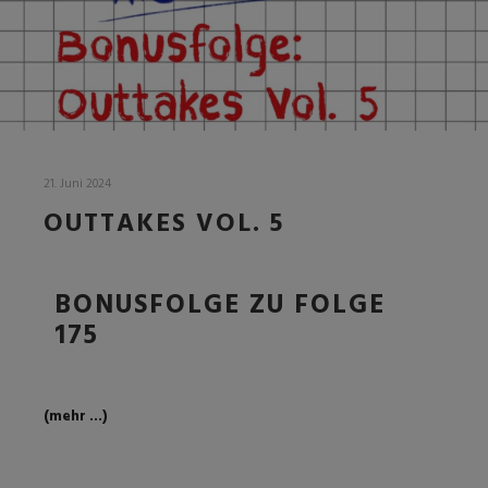
21. Juni 2024
OUTTAKES VOL. 5
BONUSFOLGE ZU FOLGE
175
(mehr …)