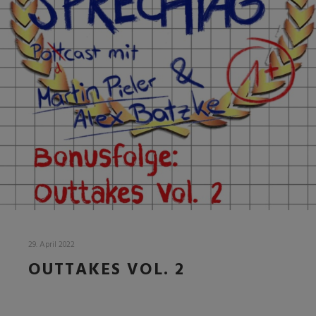
29. April 2022
OUTTAKES VOL. 2