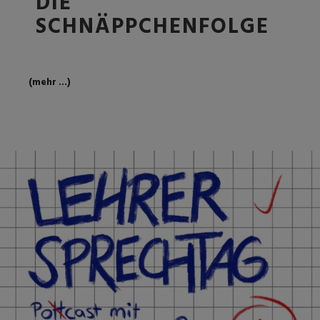
DIE
SCHNÄPPCHENFOLGE
(mehr …)