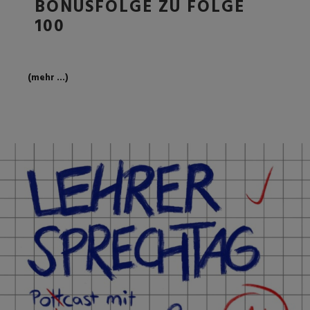
BONUSFOLGE ZU FOLGE
100
(mehr …)