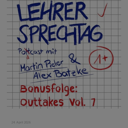
24. April 2026