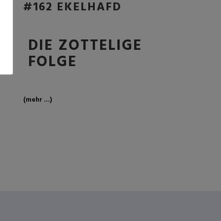
#162 EKELHAFD
DIE ZOTTELIGE
FOLGE
(mehr …)