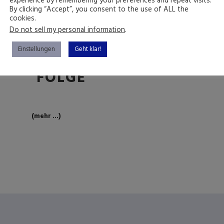
experience by remembering your preferences and repeat visits.
#180 EIN ELEPHANT AM
By clicking “Accept”, you consent to the use of ALL the
cookies.
HAFEN
Do not sell my personal information
.
Einstellungen
Geht klar!
DIE GEPFLEGTE
FOLGE
(mehr …)