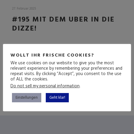
27. Februar 2025
#195 MIT DEM UBER IN DIE
DIZZE!
DIE VORMERZ-FOLGE
WOLLT IHR FRISCHE COOKIES?
We use cookies on our website to give you the most
relevant experience by remembering your preferences and
repeat visits. By clicking “Accept”, you consent to the use
(mehr …)
of ALL the cookies.
Do not sell my personal information
.
Einstellungen
Geht klar!