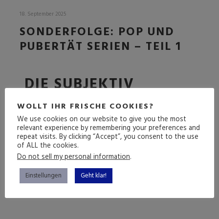
18. September 2025
SONDERFOLGE: POP UND
PUBERTÄT SERIEN – TEIL 1
DIE SUBJEKTIV
RELEVANTESTEN
WOLLT IHR FRISCHE COOKIES?
SERIEN ALLER ZEITEN
We use cookies on our website to give you the most
relevant experience by remembering your preferences and
repeat visits. By clicking “Accept”, you consent to the use
of ALL the cookies.
(mehr …)
Do not sell my personal information
.
Einstellungen
Geht klar!