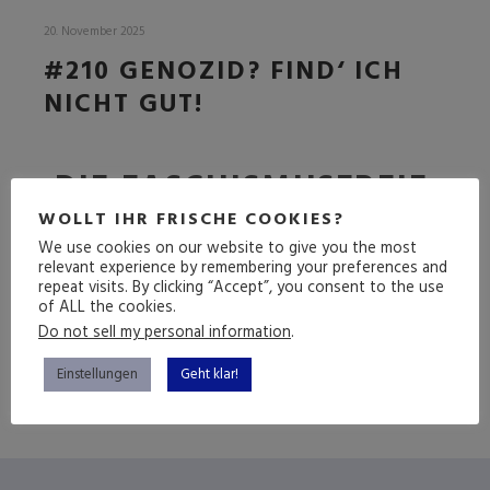
20. November 2025
#210 GENOZID? FIND‘ ICH
NICHT GUT!
DIE FASCHISMUSFREIE
FOLGE
WOLLT IHR FRISCHE COOKIES?
We use cookies on our website to give you the most
relevant experience by remembering your preferences and
repeat visits. By clicking “Accept”, you consent to the use
of ALL the cookies.
(mehr …)
Do not sell my personal information
.
Einstellungen
Geht klar!