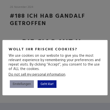
28. November 2024
#188 ICH HAB GANDALF
GETROFFEN
DIE CIAO MIT V
FOLGE
WOLLT IHR FRISCHE COOKIES?
We use cookies on our website to give you the most
relevant experience by remembering your preferences and
repeat visits. By clicking “Accept”, you consent to the use
of ALL the cookies.
(mehr …)
Do not sell my personal information
.
Einstellungen
Geht klar!