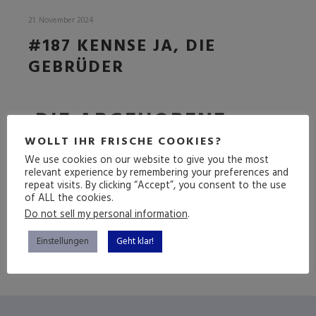
21. November 2024
#187 KENNSE JA, DIE
GEBRÜDER
DIE ABGEHOBENE
FOLGE
WOLLT IHR FRISCHE COOKIES?
We use cookies on our website to give you the most
relevant experience by remembering your preferences and
repeat visits. By clicking “Accept”, you consent to the use
of ALL the cookies.
(mehr …)
Do not sell my personal information
.
Einstellungen
Geht klar!