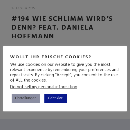
13. Februar 2025
#194 WIE SCHLIMM WIRD’S
DENN? FEAT. DANIELA
HOFFMANN
DIE PROPHETISCHE FOLGE
WOLLT IHR FRISCHE COOKIES?
We use cookies on our website to give you the most
relevant experience by remembering your preferences and
repeat visits. By clicking “Accept”, you consent to the use
(mehr …)
of ALL the cookies.
Do not sell my personal information
.
Einstellungen
Geht klar!